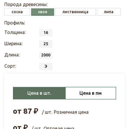
Порода древесины:
сосна
хвоя
лиственница
липа
Профиль:
Толщина:
16
Ширина:
25
Длина:
2000
Сорт:
Э
Цена в шт.
Цена в пм
от
87
₽
/ шт.
Розничная цена
от
₽
/ шт.
Оптовая цена