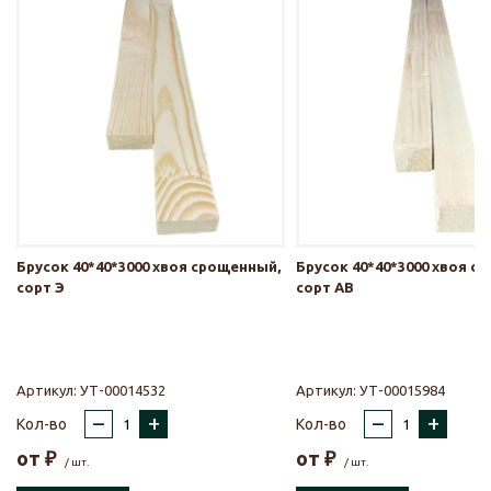
Брусок 40*40*3000 хвоя срощенный,
Брусок 40*40*3000 хвоя с
сорт Э
сорт АВ
Артикул:
УТ-00014532
Артикул:
УТ-00015984
–
+
–
+
Кол-во
Кол-во
от
₽
от
₽
/ шт.
/ шт.