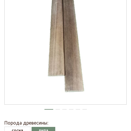
Порода древесины:
сосна
липа