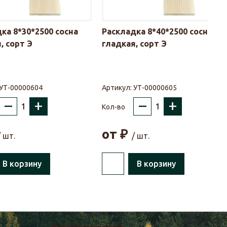
ка 8*30*2500 сосна
Раскладка 8*40*2500 сосна
, сорт Э
гладкая, сорт Э
УТ-00000604
Артикул:
УТ-00000605
–
+
–
+
Кол-во
от
₽
/ шт.
/ шт.
В корзину
В корзину