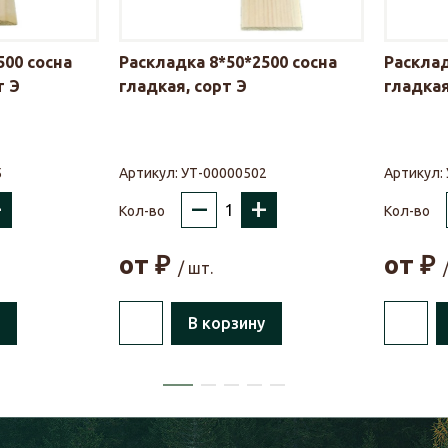
500 сосна
Раскладка 8*50*2500 сосна
Расклад
т Э
гладкая, сорт Э
гладкая
5
Артикул:
УТ-00000502
Артикул:
+
–
+
Кол-во
Кол-во
от
₽
от
₽
/ шт.
В корзину