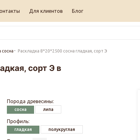
онтакты
Для клиентов
Блог
 сосна
Раскладка 8*20*2500 сосна гладкая, сорт Э
дкая, сорт Э в
Порода древесины:
сосна
липа
Профиль:
гладкая
полукруглая