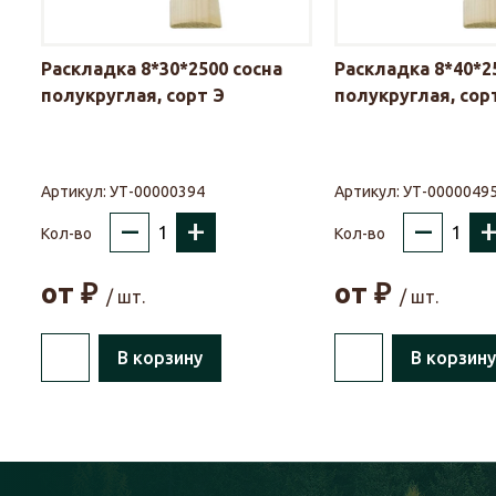
Раскладка 8*30*2500 сосна
Раскладка 8*40*2
полукруглая, сорт Э
полукруглая, сор
Артикул:
УТ-00000394
Артикул:
УТ-0000049
–
+
–
Кол-во
Кол-во
от
₽
от
₽
/ шт.
/ шт.
В корзину
В корзину