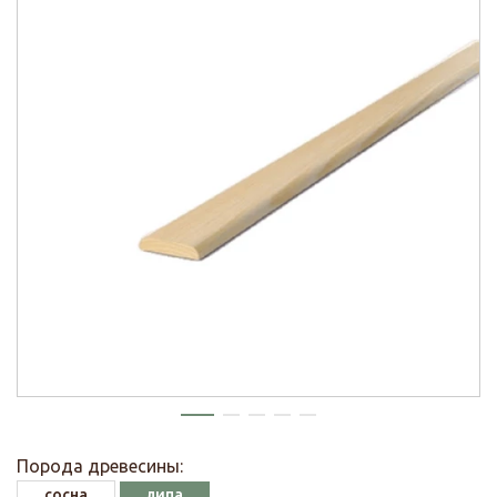
Порода древесины:
сосна
липа