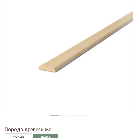
Порода древесины:
сосна
липа