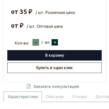
от
35
₽
/ шт.
Розничная цена
от
₽
/ шт.
Оптовая цена
–
+
шт.
Кол-во:
В корзину
Купить в один клик
Заказать консультацию
Характеристики
Описание
Отзывы
Достав